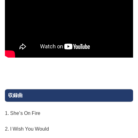
収録曲
1. She’s On Fire
2. I Wish You Would