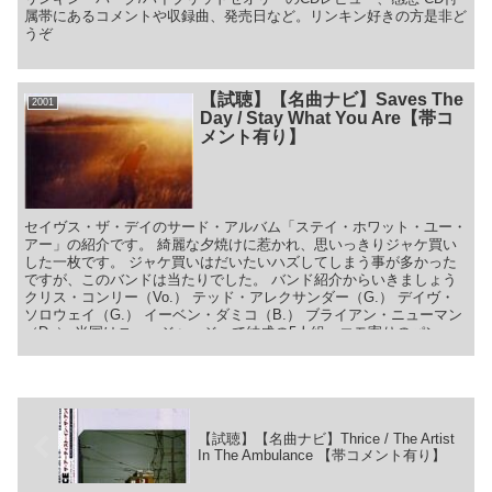
属帯にあるコメントや収録曲、発売日など。リンキン好きの方是非ど
うぞ
【試聴】【名曲ナビ】Saves The
2001
Day / Stay What You Are【帯コ
メント有り】
セイヴス・ザ・デイのサード・アルバム「ステイ・ホワット・ユー・
アー」の紹介です。 綺麗な夕焼けに惹かれ、思いっきりジャケ買い
した一枚です。 ジャケ買いはだいたいハズしてしまう事が多かった
ですが、このバンドは当たりでした。 バンド紹介からいきましょう
クリス・コンリー（Vo.） テッド・アレクサンダー（G.） デイヴ・
ソロウェイ（G.） イーベン・ダミコ（B.） ブライアン・ニューマン
（Dr.） 米国はニュージャージーで結成の5人組。エモ寄りのパン
ク・メロコア系バンドです。
【試聴】【名曲ナビ】Thrice / The Artist
In The Ambulance 【帯コメント有り】