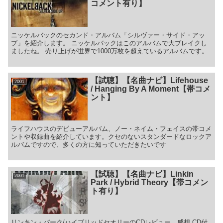
メリカン・カントリーのような伝統の音楽の影響が強く感じられる。
コメント有り】
ニッケルバックのセカンド・アルバム「シルヴァー・サイド・アッ
プ」を紹介します。 ニッケルバックはこのアルバムで大ブレイクし
ましたね。 売り上げが世界で1000万枚を超えているアルバムです。
【試聴】【名曲ナビ】Lifehouse
2001
/ Hanging By A Moment【帯コメ
ント】
ライフハウスのデビューアルバム、ノー・ネイム・フェイスの帯コメ
ントや収録曲を紹介しています。クセのないスタンダードなロックア
ルバムですので、多くの方に知っていただきたいです
【試聴】【名曲ナビ】Linkin
2001
Park / Hybrid Theory【帯コメン
ト有り】
リンキン・パーク/ハイブリッドセオリーのCDレビュー、感想 CD付