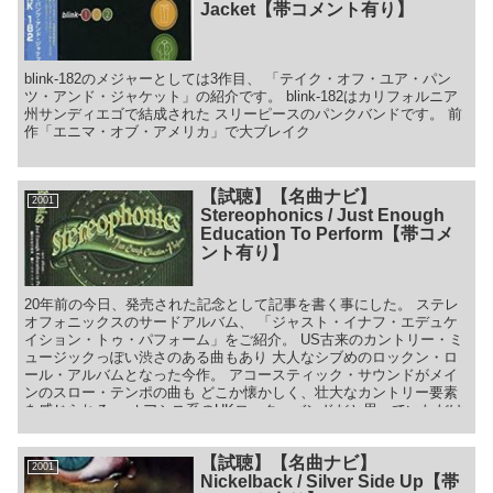
Jacket【帯コメント有り】
blink-182のメジャーとしては3作目、 「テイク・オフ・ユア・パン
ツ・アンド・ジャケット」の紹介です。 blink-182はカリフォルニア
州サンディエゴで結成された スリーピースのパンクバンドです。 前
作「エニマ・オブ・アメリカ」で大ブレイク
【試聴】【名曲ナビ】
2001
Stereophonics / Just Enough
Education To Perform【帯コメ
ント有り】
20年前の今日、発売された記念として記事を書く事にした。 ステレ
オフォニックスのサードアルバム、 「ジャスト・イナフ・エデュケ
イション・トゥ・パフォーム」をご紹介。 US古来のカントリー・ミ
ュージックっぽい渋さのある曲もあり 大人なシブめのロックン・ロ
ール・アルバムとなった今作。 アコースティック・サウンドがメイ
ンのスロー・テンポの曲も どこか懐かしく、壮大なカントリー要素
を感じられる。 オアシス系のUKロック・バンドだと思っていただけ
に、 この音楽性の変化には少しびっくりした。 私のお気に入りバン
ドの中に「アメリカン・ハイファイ」というバンドがいるが、 彼ら
【試聴】【名曲ナビ】
はアメリカのバンドなんだけどUKっぽい曲を演ったりする。 一方、
2001
今作のステレオフォニックスは、UKロックバンドでありながら、 ア
Nickelback / Silver Side Up【帯