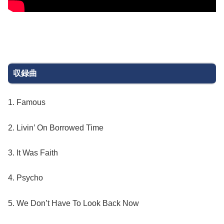
収録曲
1. Famous
2. Livin’ On Borrowed Time
3. It Was Faith
4. Psycho
5. We Don’t Have To Look Back Now