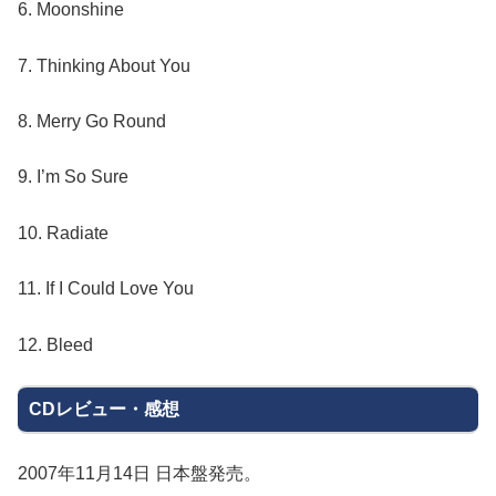
6. Moonshine
7. Thinking About You
8. Merry Go Round
9. I’m So Sure
10. Radiate
11. If I Could Love You
12. Bleed
CDレビュー・感想
2007年11月14日 日本盤発売。