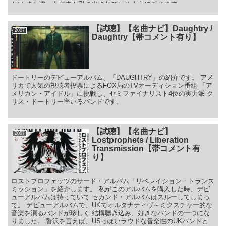
とは また違った魅力が引き出されているように感じます。
【試聴】【名曲ナビ】Daughtry /
2007
Daughtry【帯コメント有り】
ドートリーのデビューアルバム、「DAUGHTRY」の紹介です。 アメ
リカで人気の視聴者投票によるFOX局のTVオーディション番組 「ア
メリカン・アイドル」に挑戦し、セミファイナリスト4位の実力派 ク
リス・ドートリー率いるバンドです。
【試聴】【名曲ナビ】
2007
Lostprophets / Liberation
Transmission【帯コメント有
り】
ロストプロフェッツのサード・アルバム「リベレイション・トランス
ミッション」を紹介します。 私がこのアルバムを購入した時、デビ
ューアルバムは持っていて セカンド・アルバムはスルーしてしまっ
て。 デビューアルバムで、UKでオルタナティヴ～ミクスチャー的な
音楽を演るバンドが珍しく 結構聴き込み、好きなバンドの一つにな
りました。 贅沢を言えば、USっぽいラウドな音楽性のUKバンドと