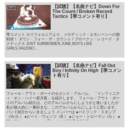
【試聴】【名曲ナビ】Down For
2007
The Count / Broken Record
Tactics【帯コメント有り】
帯コメント カリフォルニアより、メロディック・エモシーンへの挑
戦状！ ダウン・フォー・ザ・カウント / ブロークン・レコード・タ
クティクス JUST SURRENDER,JUNE,BOYS LIKE
GIRLS,VALENCI...
【試聴】【名曲ナビ】Fall Out
2007
Boy / Infinity On High【帯コメン
ト有り】
フォール・アウト・ボーイのセカンド・アルバム、 「インフィニテ
ィ・オン・ハイー星月夜」を紹介します。 フォール・アウト・ボー
イのアルバム紹介は、どのアルバムからにしようかと迷いましたが
私が個人的に一番好きな、このアルバムからにしようと思います。
バンド紹介からいきましょう メンバーは ●パトリック・スタンプ
（Vo.G.） ●ピート・ウェンツ（B.） ●ジョー・トローマン（G.） ●
アンディー・ハーレー（Dr.） シカゴ出身の4人組。