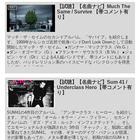
【試聴】【名曲ナビ】Much The
2007
Same / Survive 【帯コメント有
り】
マッチ・ザ・セイムのセカンドアルバム、「サバイブ」を紹介しま
す。 1999年からシカゴ近郊で前身バンドDon't Look Downとして活動
開始したマッチ・ザ・セイム。 ●ガンナー・マックグラス（Vo.G.）
●ダン・オゴーマン（G.） ●フランキー・サウカラス（B.Vo.） ●ジェ
ビン・ケイ（Dr.） による4人組バンドです。 帯コメントにもありま
したが、バッドレリジョン系のハイスピードな パンクロックを得意
としているようです。
【試聴】【名曲ナビ】Sum 41 /
2007
Underclass Hero【帯コメント有
り】
SUM41の4作目のアルバム、「アンダークラス・ヒーロー」を紹介し
ます。 デビュー作「オール・キラー・ノー・フィラー」、セカンド
アルバムの 「ダズ・ディス・ルック・インフェクテッド？」、そし
てエモーショナルさが強調された 3作目「チャック」と、順調に成長
を重ねてきたSUM41。 その後、ギターのデイヴ・バクシュが脱退。
その影響もあってか、メタル要素が薄くなり、初期の頃のSUM４１