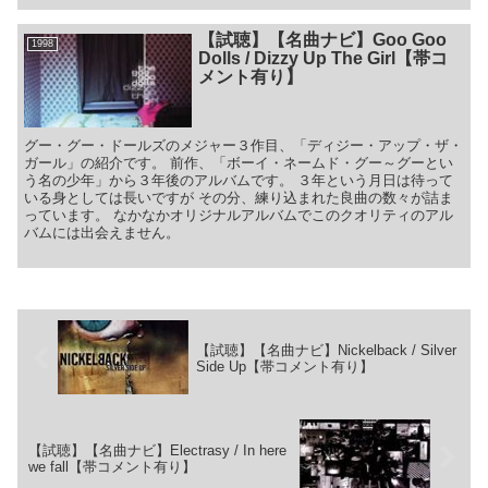
【試聴】【名曲ナビ】Goo Goo
1998
Dolls / Dizzy Up The Girl【帯コ
メント有り】
グー・グー・ドールズのメジャー３作目、「ディジー・アップ・ザ・
ガール」の紹介です。 前作、「ボーイ・ネームド・グー～グーとい
う名の少年」から３年後のアルバムです。 ３年という月日は待って
いる身としては長いですが その分、練り込まれた良曲の数々が詰ま
っています。 なかなかオリジナルアルバムでこのクオリティのアル
バムには出会えません。
【試聴】【名曲ナビ】Nickelback / Silver
Side Up【帯コメント有り】
【試聴】【名曲ナビ】Electrasy / In here
we fall【帯コメント有り】