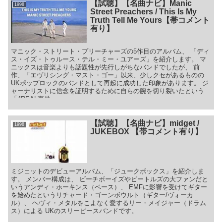
【試聴】【名曲ナビ】Manic
1998
Street Preachers / This Is My
Truth Tell Me Yours【帯コメント
有り】
マニック・ストリート・プリーチャーズの5作目のアルバム、 「ディ
ス・イズ・トゥルース・テル・ミー・ユアーズ」を紹介します。 マ
ニックスは音楽よりも話題性が先行しがちなバンドでしたが、 前
作、「エヴリシング・マスト・ゴー」以来、少しクセがあるものの
UKポップロックのバンドとして再起に成功した印象があります。 ジ
ャーナリストに信念を証明するために自らの腕を切り裂いたという
「4REAL事件」
【試聴】【名曲ナビ】midget /
1998
JUKEBOX 【帯コメント有り】
ミジェットのデビューアルバム、「ジュークボックス」を紹介しま
す。 メンバー構成は、 ビーチボーイズやビートルズの大ファンだと
いうアンディ・ホーキンス（ベース）、 EMFに影響を受けてギター
を始めたというリチャード・ゴーンボウルト（ギター/ヴォーカ
ル）、 ヘヴィ・メタルをこよなく愛するリー・メイジャー（ドラム
ス）による UKのスリーピースバンドです。