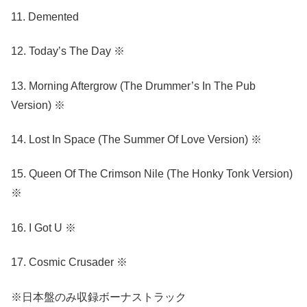
11. Demented
12. Today’s The Day ※
13. Morning Aftergrow (The Drummer’s In The Pub
Version) ※
14. Lost In Space (The Summer Of Love Version) ※
15. Queen Of The Crimson Nile (The Honky Tonk Version)
※
16. I Got U ※
17. Cosmic Crusader ※
※日本盤のみ収録ボーナストラック