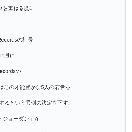
ウを重ねる度に
ecordsの社長、
11月に
ecordsの
はこの才能豊かな5人の若者を
スするという異例の決定を下す。
・ジョーダン」が